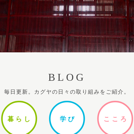
BLOG
毎日更新。カグヤの日々の取り組みをご紹介。
暮ら
し
学
び
ここ
ろ