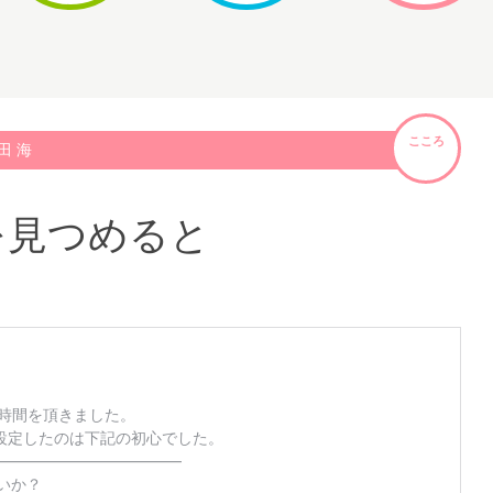
こころ
田 海
を見つめると