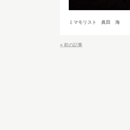
ミマモリスト 眞田 海
«
前の記事