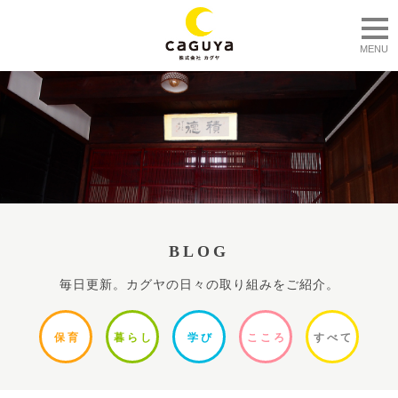
togg
MENU
BLOG
毎日更新。カグヤの日々の取り組みをご紹介。
保
育
暮ら
し
学
び
ここ
ろ
すべ
て