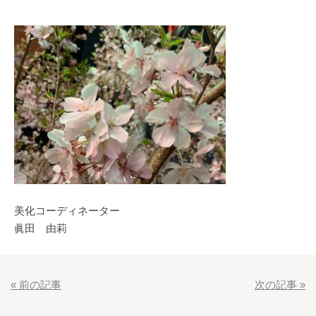
美化コーディネーター
眞田 由莉
«
前の記事
次の記事
»