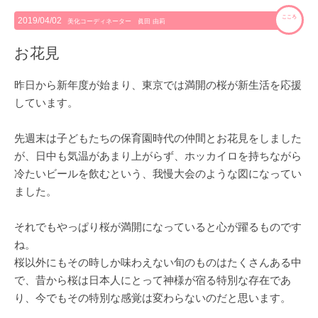
こころ
2019/04/02
美化コーディネーター 眞田 由莉
お花見
昨日から新年度が始まり、東京では満開の桜が新生活を応援
しています。
先週末は子どもたちの保育園時代の仲間とお花見をしました
が、日中も気温があまり上がらず、ホッカイロを持ちながら
冷たいビールを飲むという、我慢大会のような図になってい
ました。
それでもやっぱり桜が満開になっていると心が躍るものです
ね。
桜以外にもその時しか味わえない旬のものはたくさんある中
で、昔から桜は日本人にとって神様が宿る特別な存在であ
り、今でもその特別な感覚は変わらないのだと思います。