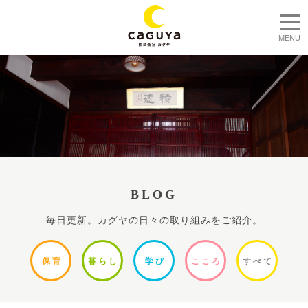
togg
MENU
BLOG
毎日更新。カグヤの日々の取り組みをご紹介。
保
育
暮ら
し
学
び
ここ
ろ
すべ
て