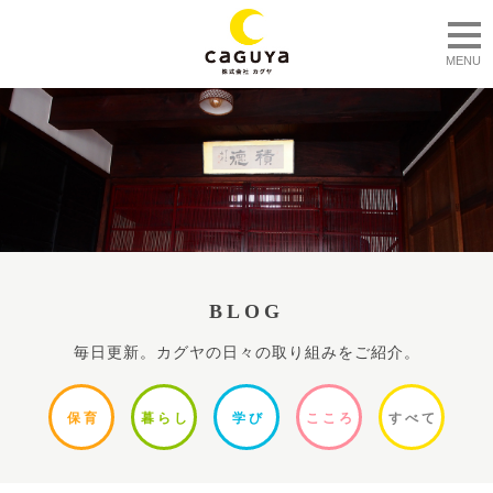
togg
MENU
BLOG
毎日更新。カグヤの日々の取り組みをご紹介。
保
育
暮ら
し
学
び
ここ
ろ
すべ
て