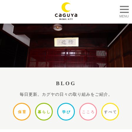
togg
MENU
BLOG
毎日更新。カグヤの日々の取り組みをご紹介。
保
育
暮ら
し
学
び
ここ
ろ
すべ
て