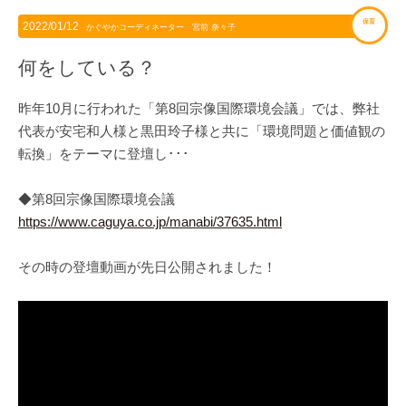
保育
2022/01/12
かぐやかコーディネーター 宮前 奈々子
何をしている？
昨年10月に行われた「第8回宗像国際環境会議」では、弊社
代表が安宅和人様と黒田玲子様と共に「環境問題と価値観の
転換」をテーマに登壇し･･･
◆第8回宗像国際環境会議
https://www.caguya.co.jp/manabi/37635.html
その時の登壇動画が先日公開されました！