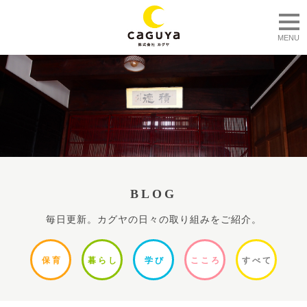
togg
MENU
BLOG
毎日更新。カグヤの日々の取り組みをご紹介。
保
育
暮ら
し
学
び
ここ
ろ
すべ
て