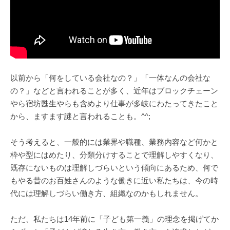
以前から「何をしている会社なの？」「一体なんの会社な
の？」などと言われることが多く、近年はブロックチェーン
やら宿坊甦生やらも含めより仕事が多岐にわたってきたこと
から、ますます謎と言われることも。^^;
そう考えると、一般的には業界や職種、業務内容など何かと
枠や型にはめたり、分類分けすることで理解しやすくなり、
既存にないものは理解しづらいという傾向にあるため、何で
もやる昔のお百姓さんのような働きに近い私たちは、今の時
代には理解しづらい働き方、組織なのかもしれません。
ただ、私たちは14年前に「子ども第一義」の理念を掲げてか