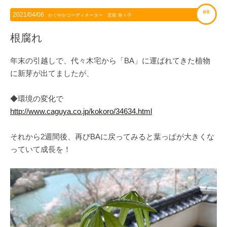
保育
2021/04/06
かぐやかコーディネーター 宮前 奈々子
根腐れ
年末の引越しで、代々木宅から「BA」に運ばれてきた植物
に新芽が出てましたが、
◆環境の変化で
http://www.caguya.co.jp/kokoro/34634.html
それから2週間後、再びBAに戻ってみると葉っぱが大きくな
っていて成長を！