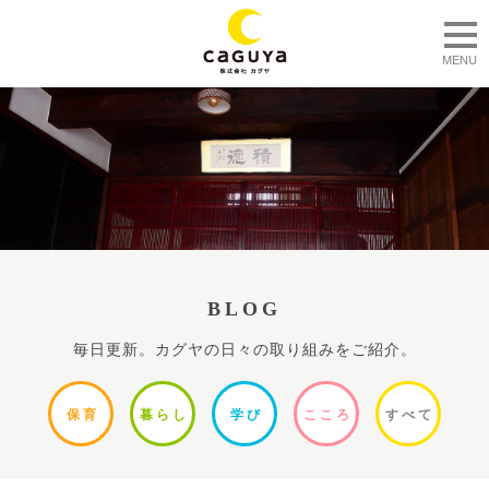
togg
MENU
BLOG
毎日更新。カグヤの日々の取り組みをご紹介。
保
育
暮ら
し
学
び
ここ
ろ
すべ
て