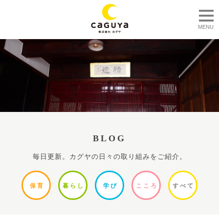
togg
MENU
BLOG
毎日更新。カグヤの日々の取り組みをご紹介。
保
育
暮ら
し
学
び
ここ
ろ
すべ
て