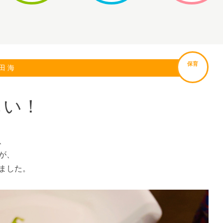
保育
田 海
しい！
、
が、
ました。