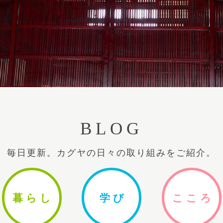
BLOG
毎日更新。カグヤの日々の取り組みをご紹介。
暮ら
し
学
び
ここ
ろ