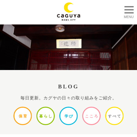
togg
MENU
BLOG
毎日更新。カグヤの日々の取り組みをご紹介。
保
育
暮ら
し
学
び
ここ
ろ
すべ
て