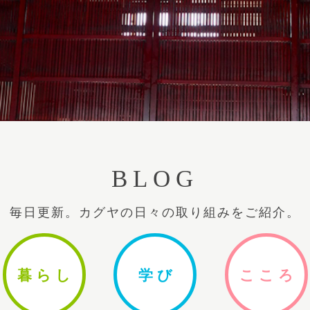
BLOG
毎日更新。カグヤの日々の取り組みをご紹介。
暮ら
し
学
び
ここ
ろ