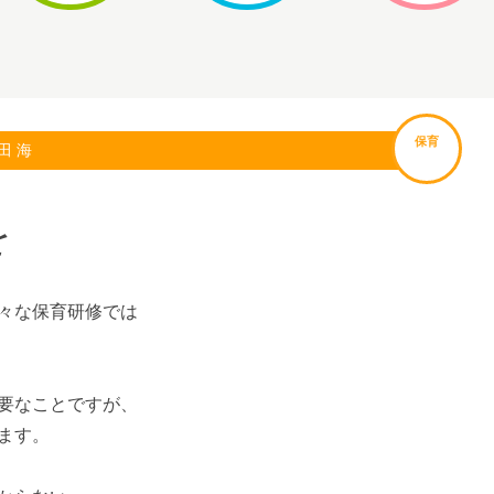
保育
田 海
を
々な保育研修では
要なことですが、
ます。