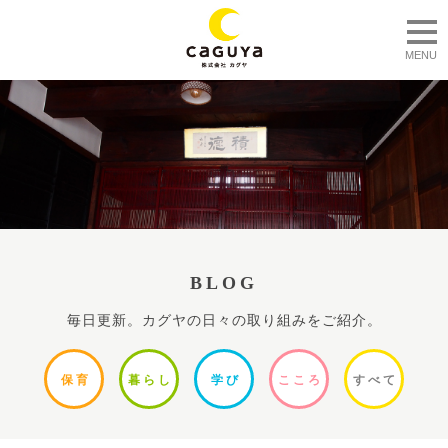
togg
MENU
BLOG
毎日更新。カグヤの日々の取り組みをご紹介。
保
育
暮ら
し
学
び
ここ
ろ
すべ
て