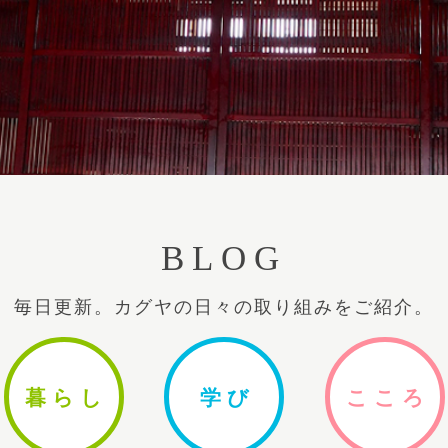
BLOG
毎日更新。カグヤの日々の取り組みをご紹介。
暮ら
し
学
び
ここ
ろ