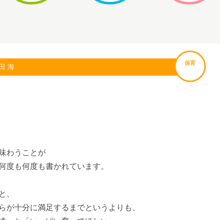
保育
田 海
味わうことが
何度も何度も書かれています。
と、
らが十分に満足するまでというよりも、