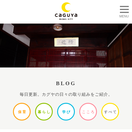
togg
MENU
BLOG
毎日更新。カグヤの日々の取り組みをご紹介。
保
育
暮ら
し
学
び
ここ
ろ
すべ
て