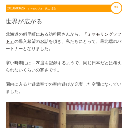
保育
2018/03/26
ミマモルジュ 奥山 卓矢
世界が広がる
北海道の斜里町にある幼稚園さんから、
『ミマモリングソフ
ト』
の導入希望のお話を頂き、私たちにとって、最北端のパ
ートナーとなりました。
寒い時期には－20度を記録するようで、同じ日本だとは考え
られないくらいの寒さです。
園内に入ると遊戯室での室内遊びが充実した空間になってい
ました。