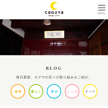
togg
MENU
BLOG
毎日更新。カグヤの日々の取り組みをご紹介。
保
育
暮ら
し
学
び
ここ
ろ
すべ
て