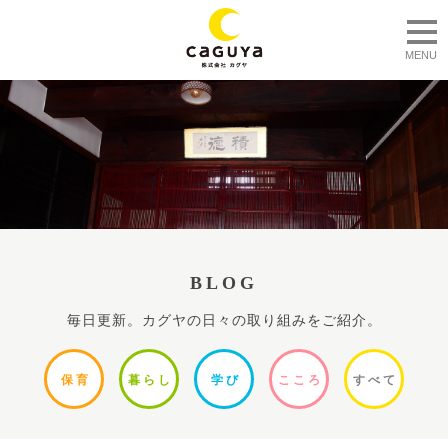
togg
MENU
BLOG
毎日更新。カグヤの日々の取り組みをご紹介。
保
育
暮ら
し
学
び
ここ
ろ
すべ
て