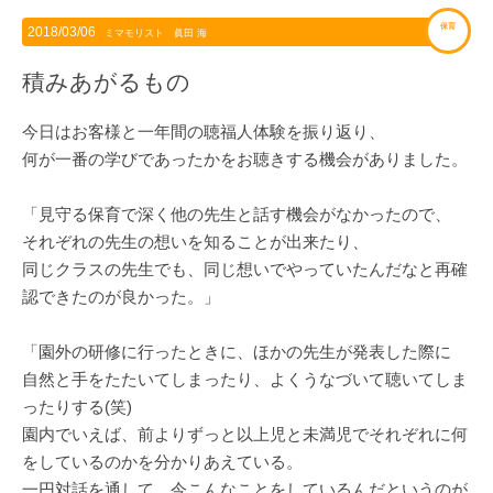
保育
2018/03/06
ミマモリスト 眞田 海
積みあがるもの
今日はお客様と一年間の聴福人体験を振り返り、
何が一番の学びであったかをお聴きする機会がありました。
「見守る保育で深く他の先生と話す機会がなかったので、
それぞれの先生の想いを知ることが出来たり、
同じクラスの先生でも、同じ想いでやっていたんだなと再確
認できたのが良かった。」
「園外の研修に行ったときに、ほかの先生が発表した際に
自然と手をたたいてしまったり、よくうなづいて聴いてしま
ったりする(笑)
園内でいえば、前よりずっと以上児と未満児でそれぞれに何
をしているのかを分かりあえている。
一円対話を通して、今こんなことをしているんだというのが