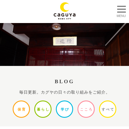
togg
MENU
BLOG
毎日更新。カグヤの日々の取り組みをご紹介。
保
育
暮ら
し
学
び
ここ
ろ
すべ
て