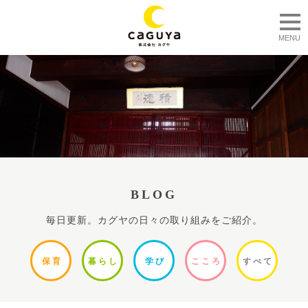
togg
MENU
BLOG
毎日更新。カグヤの日々の取り組みをご紹介。
保
育
暮ら
し
学
び
ここ
ろ
すべ
て