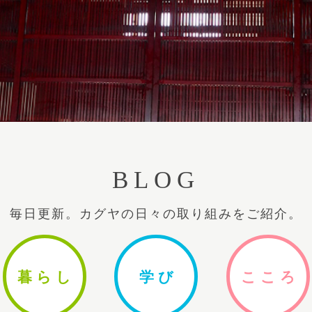
BLOG
毎日更新。カグヤの日々の取り組みをご紹介。
暮ら
し
学
び
ここ
ろ