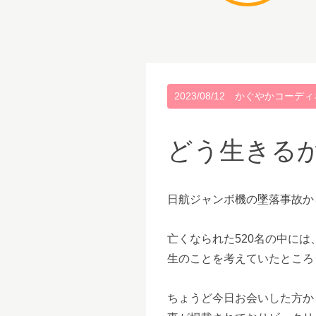
2023/08/12
かぐやかコーディ
どう生きる
日航ジャンボ機の墜落事故か
亡くなられた520名の中に
生のことを考えていたところ･
ちょうど今日お会いした方か