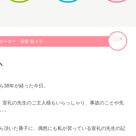
こころ
ネーター 宮前 奈々子
か
ら38年が経った今日。
は、室礼の先生のご主人様もいらっしゃり、事故のことや先
･･
ら頂いた冊子に、偶然にも私が習っている室礼の先生の記