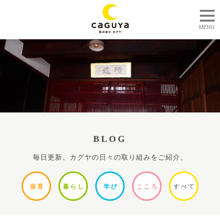
togg
MENU
BLOG
毎日更新。カグヤの日々の取り組みをご紹介。
保
育
暮ら
し
学
び
ここ
ろ
すべ
て