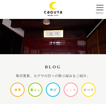
togg
MENU
BLOG
毎日更新。カグヤの日々の取り組みをご紹介。
保
育
暮ら
し
学
び
ここ
ろ
すべ
て