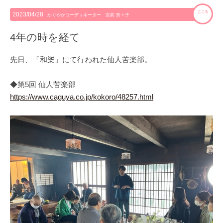
こころ
2023/04/28
かぐやかコーディネーター 宮前 奈々子
4年の時を経て
先日、「和樂」にて行われた仙人苦楽部。
◆第5回 仙人苦楽部
https://www.caguya.co.jp/kokoro/48257.html