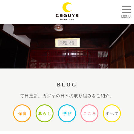
togg
MENU
BLOG
毎日更新。カグヤの日々の取り組みをご紹介。
保
育
暮ら
し
学
び
ここ
ろ
すべ
て