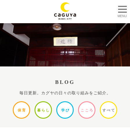
togg
MENU
BLOG
毎日更新。カグヤの日々の取り組みをご紹介。
保
育
暮ら
し
学
び
ここ
ろ
すべ
て