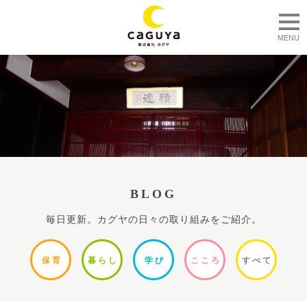
togg
MENU
BLOG
毎日更新。カグヤの日々の取り組みをご紹介。
保
育
暮ら
し
学
び
ここ
ろ
すべ
て