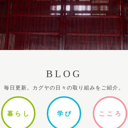
BLOG
毎日更新。カグヤの日々の取り組みをご紹介。
暮ら
し
学
び
ここ
ろ