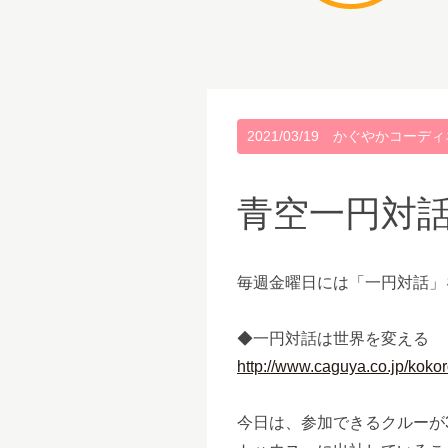
2021/03/19
かぐやかコーディ
青空一円対
毎週金曜日には「一円対話」
◆一円対話は世界を変える
http://www.caguya.co.jp/koko
今日は、参加できるクルーが