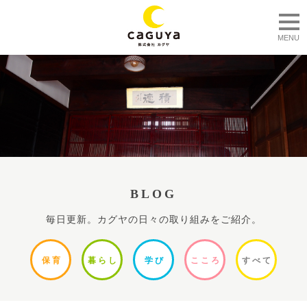
togg
MENU
BLOG
毎日更新。カグヤの日々の取り組みをご紹介。
保
育
暮ら
し
学
び
ここ
ろ
すべ
て