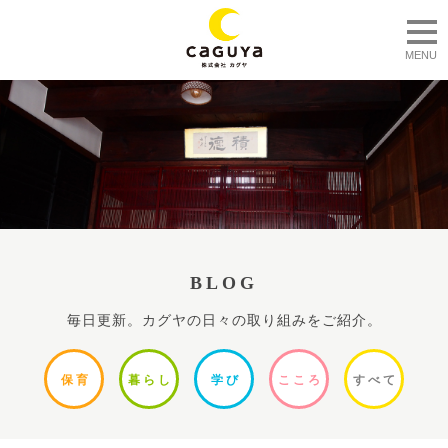
togg
MENU
BLOG
毎日更新。カグヤの日々の取り組みをご紹介。
保
育
暮ら
し
学
び
ここ
ろ
すべ
て