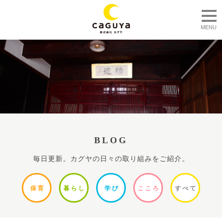
togg
MENU
BLOG
毎日更新。カグヤの日々の取り組みをご紹介。
保
育
暮ら
し
学
び
ここ
ろ
すべ
て