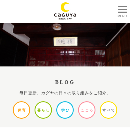
togg
MENU
BLOG
毎日更新。カグヤの日々の取り組みをご紹介。
保
育
暮ら
し
学
び
ここ
ろ
すべ
て