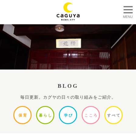
togg
MENU
BLOG
毎日更新。カグヤの日々の取り組みをご紹介。
保
育
暮ら
し
学
び
ここ
ろ
すべ
て