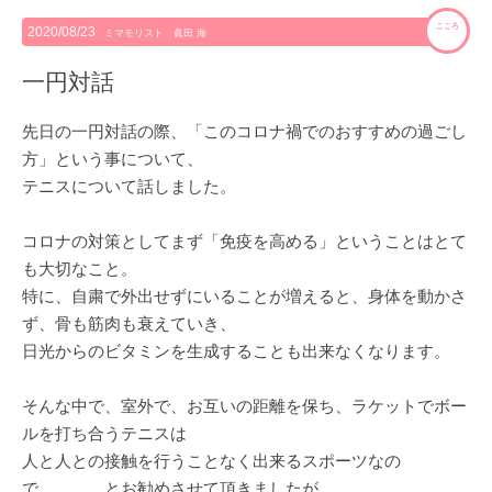
こころ
2020/08/23
ミマモリスト 眞田 海
一円対話
先日の一円対話の際、「このコロナ禍でのおすすめの過ごし
方」という事について、
テニスについて話しました。
コロナの対策としてまず「免疫を高める」ということはとて
も大切なこと。
特に、自粛で外出せずにいることが増えると、身体を動かさ
ず、骨も筋肉も衰えていき、
日光からのビタミンを生成することも出来なくなります。
そんな中で、室外で、お互いの距離を保ち、ラケットでボー
ルを打ち合うテニスは
人と人との接触を行うことなく出来るスポーツなの
で、、、、とお勧めさせて頂きましたが、