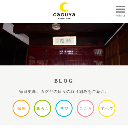
togg
MENU
BLOG
毎日更新。カグヤの日々の取り組みをご紹介。
保
育
暮ら
し
学
び
ここ
ろ
すべ
て