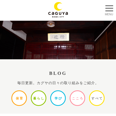
togg
MENU
BLOG
毎日更新。カグヤの日々の取り組みをご紹介。
保
育
暮ら
し
学
び
ここ
ろ
すべ
て