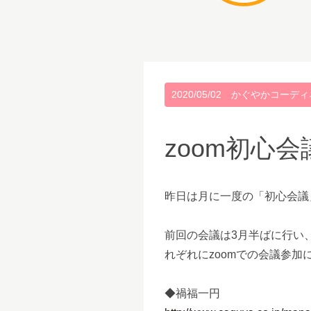
2020/05/02
かぐやかコーディ
zoom初心会
昨日は月に一度の「初心会議
前回の会議は3月半ばに行い
れぞれにzoomでの会議参
◆禍福一円