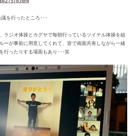
bi/27578.html
会議を行ったところ･･･
、ラジオ体操とカグヤで毎朝行っているツイテル体操を組
ルーが事前に用意してくれて、皆で画面共有しながら一緒
を行ったりする場面もあり･･･笑