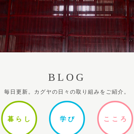
BLOG
毎日更新。カグヤの日々の取り組みをご紹介。
暮ら
し
学
び
ここ
ろ