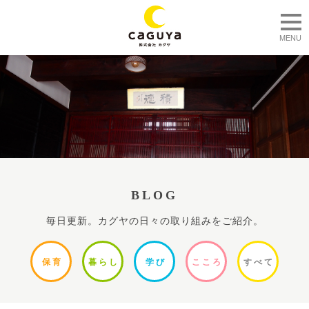
togg
MENU
BLOG
毎日更新。カグヤの日々の取り組みをご紹介。
保
育
暮ら
し
学
び
ここ
ろ
すべ
て