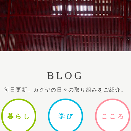
BLOG
毎日更新。カグヤの日々の取り組みをご紹介。
暮ら
し
学
び
ここ
ろ