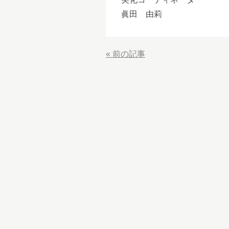
眞田 由莉
«
前の記事