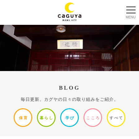
togg
MENU
BLOG
毎日更新。カグヤの日々の取り組みをご紹介。
保
育
暮ら
し
学
び
ここ
ろ
すべ
て