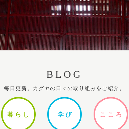
BLOG
毎日更新。カグヤの日々の取り組みをご紹介。
暮ら
し
学
び
ここ
ろ