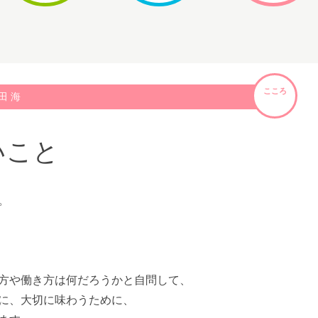
こころ
田 海
いこと
。
方や働き方は何だろうかと自問して、
に、大切に味わうために、