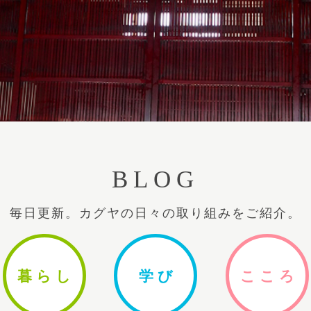
BLOG
毎日更新。カグヤの日々の取り組みをご紹介。
暮ら
し
学
び
ここ
ろ