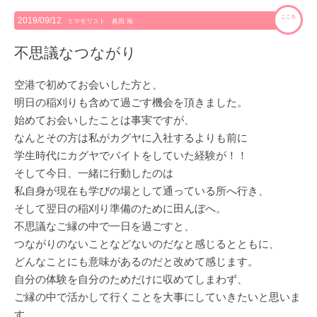
こころ
2019/09/12
ミマモリスト 眞田 海
不思議なつながり
空港で初めてお会いした方と、
明日の稲刈りも含めて過ごす機会を頂きました。
始めてお会いしたことは事実ですが、
なんとその方は私がカグヤに入社するよりも前に
学生時代にカグヤでバイトをしていた経験が！！
そして今日、一緒に行動したのは
私自身が現在も学びの場として通っている所へ行き、
そして翌日の稲刈り準備のために田んぼへ。
不思議なご縁の中で一日を過ごすと、
つながりのないことなどないのだなと感じるとともに、
どんなことにも意味があるのだと改めて感じます。
自分の体験を自分のためだけに収めてしまわず、
ご縁の中で活かして行くことを大事にしていきたいと思いま
す。