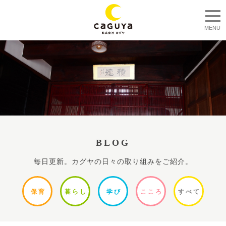
togg
MENU
BLOG
毎日更新。カグヤの日々の取り組みをご紹介。
保
育
暮ら
し
学
び
ここ
ろ
すべ
て