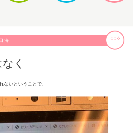
こころ
田 海
はなく
れないということで、