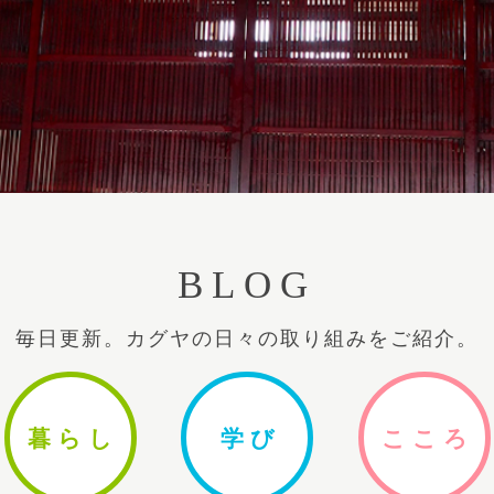
BLOG
毎日更新。カグヤの日々の取り組みをご紹介。
暮ら
し
学
び
ここ
ろ