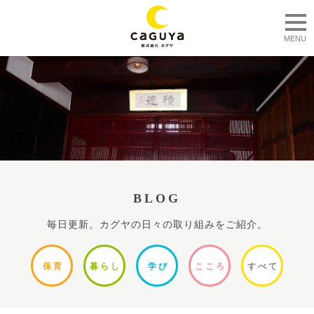
togg
MENU
BLOG
毎日更新。カグヤの日々の取り組みをご紹介。
保
育
暮ら
し
学
び
ここ
ろ
すべ
て