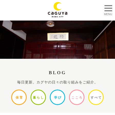
togg
MENU
BLOG
毎日更新。カグヤの日々の取り組みをご紹介。
保
育
暮ら
し
学
び
ここ
ろ
すべ
て