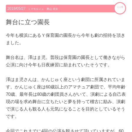
こころ
2019/05/27
ミマモルジュ 奥山 卓矢
舞台に立つ園長
今年も横浜にあるＹ保育園の園長から今年も劇の招待を頂き
ました。
舞台名は、澤はま児。普段は保育園の園長として働きながら
公演に向け今年も日夜練習に励まれていたそうです。
澤はま児さんは、かんじゅく座という劇団に所属されていま
す。かんじゅく座は60歳以上のアマチュア劇団で、平均年齢
70歳、最年長は80歳の劇団員さんがいて、演劇による自己表
現の場を求め舞台に立ちたいと夢を持って稽古に励み、演劇
で演じる人も観る人も元気になることを目的としているそう
です。
今回でこれまでに4回の公演を観させて頂いていますが、60