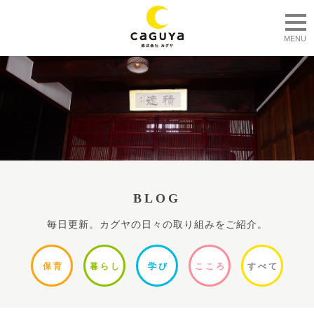
togg
MENU
BLOG
毎日更新。カグヤの日々の取り組みをご紹介。
保
育
暮ら
し
学
び
ここ
ろ
すべ
て