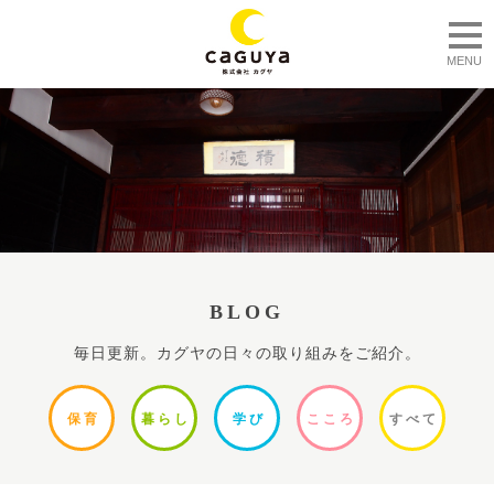
togg
MENU
BLOG
毎日更新。カグヤの日々の取り組みをご紹介。
保
育
暮ら
し
学
び
ここ
ろ
すべ
て