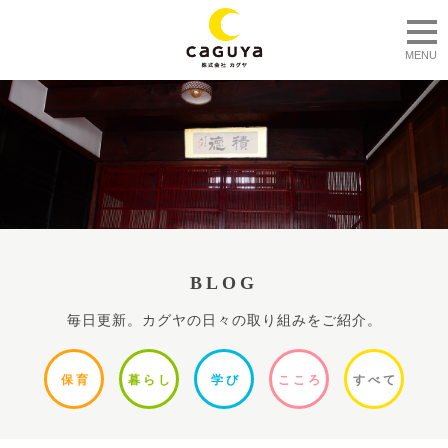
togg
MENU
BLOG
毎日更新。カグヤの日々の取り組みをご紹介。
保
育
暮ら
し
学
び
ここ
ろ
すべ
て