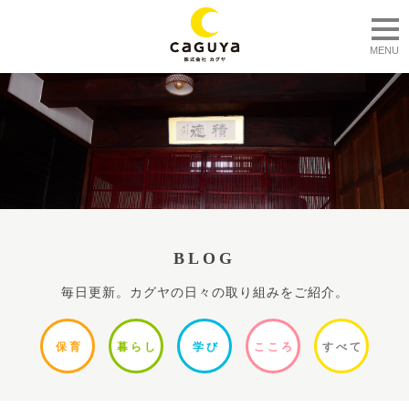
togg
MENU
BLOG
毎日更新。カグヤの日々の取り組みをご紹介。
保
育
暮ら
し
学
び
ここ
ろ
すべ
て