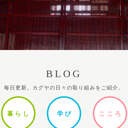
BLOG
毎日更新。カグヤの日々の取り組みをご紹介。
暮ら
し
学
び
ここ
ろ