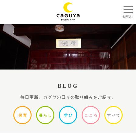
togg
MENU
BLOG
毎日更新。カグヤの日々の取り組みをご紹介。
保
育
暮ら
し
学
び
ここ
ろ
すべ
て