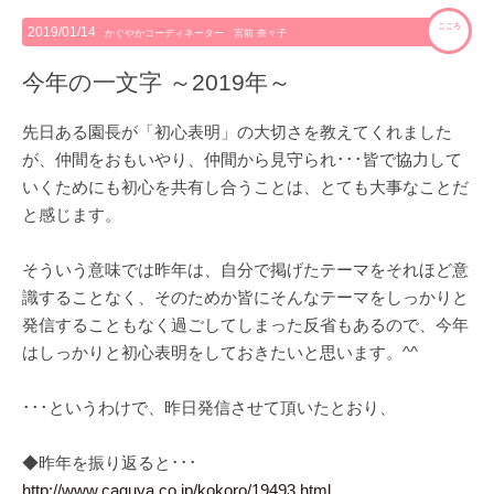
こころ
2019/01/14
かぐやかコーディネーター 宮前 奈々子
今年の一文字 ～2019年～
先日ある園長が「初心表明」の大切さを教えてくれました
が、仲間をおもいやり、仲間から見守られ･･･皆で協力して
いくためにも初心を共有し合うことは、とても大事なことだ
と感じます。
そういう意味では昨年は、自分で掲げたテーマをそれほど意
識することなく、そのためか皆にそんなテーマをしっかりと
発信することもなく過ごしてしまった反省もあるので、今年
はしっかりと初心表明をしておきたいと思います。^^
･･･というわけで、昨日発信させて頂いたとおり、
◆昨年を振り返ると･･･
http://www.caguya.co.jp/kokoro/19493.html