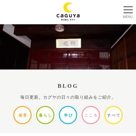
togg
MENU
BLOG
毎日更新。カグヤの日々の取り組みをご紹介。
保
育
暮ら
し
学
び
ここ
ろ
すべ
て