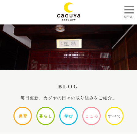
togg
MENU
BLOG
毎日更新。カグヤの日々の取り組みをご紹介。
保
育
暮ら
し
学
び
ここ
ろ
すべ
て